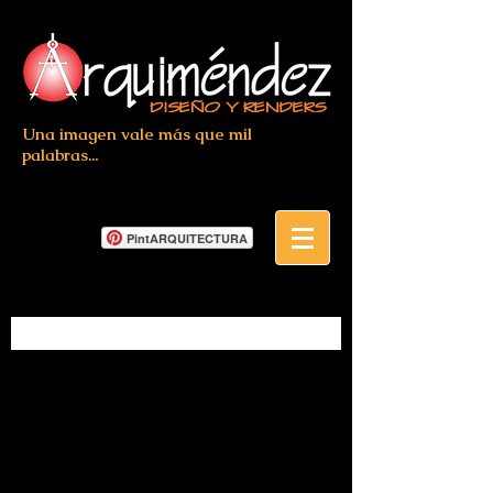
Una imagen vale más que mil
palabras...
PintARQUITECTURA